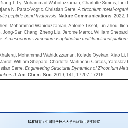
Giang T. Ly, Mohammad Wahiduzzaman, Charlotte Simms, Iurii D
tjana N. Parac-Vogt & Christian Serre.
A zirconium metal-organ
lytic peptide bond hydrolysis
.
Nature Communications
, 2022, 
Chen, Mohammad Wahiduzzaman, Antoine Tissot, Lin Zhou, Ilich A
e, Jong-San Chang, Zheng Liu, Jerome Marrot, William Shepard
re.
A mesoporous zirconium-isophthalate multifunctional platfor
l Xhaferaj, Mohammad Wahiduzzaman, Kolade Oyekan, Xiao Li, 
Marrot, William Shepard, Charlotte Martineau-Corcos, Yaroslav F
stian Serre.
Engineering Structural Dynamics of Zirconium Me
inkers.
J. Am. Chem. Soc.
2019, 141, 17207-17216.
版权所有：中国科学技术大学自旋磁共振实验室