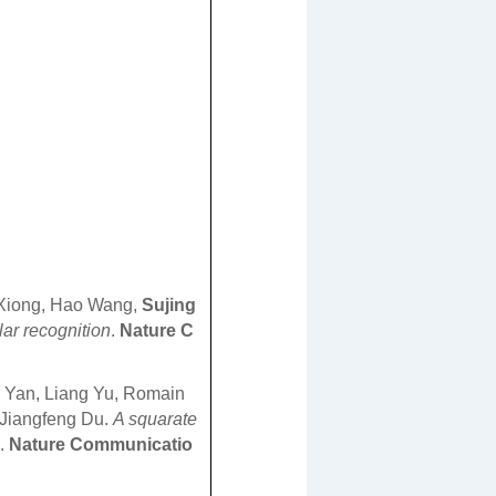
 Xiong, Hao Wang,
Sujing
ar recognition
.
Nature C
 Yan, Liang Yu, Romain
Jiangfeng Du.
A squarate
.
Nature Communicatio