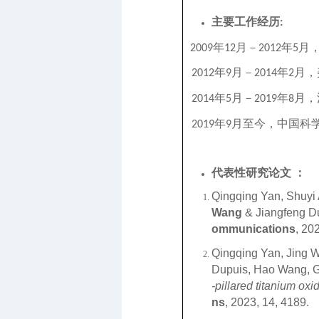
主要工作经历
:
年
月－
年
月
2009
12
2012
5
年
月
－
年
月
，
2012
9
2014
2
年
月
－
年
月，
2014
5
2019
8
年
月至今，中国科
2019
9
代表性研究论文 ：
Qingqing Yan, Shuyi
Wang
& Jiangfeng D
ommunications
, 20
Qingqing Yan, Jing 
Dupuis, Hao Wang, G
-pillared titanium ox
ns
, 2023, 14, 4189.