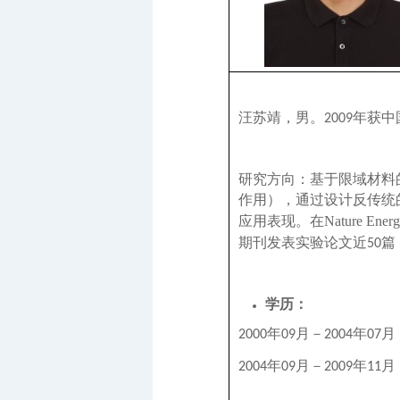
汪苏靖，男。
年获中
2009
研究方向：基于限域材料
作用），通过设计反传统
应用表现。在
Nature Energ
期刊发表实验论文近
篇
50
学历：
年
月－
年
月
2000
09
2004
07
年
月－
年
月
2004
09
2009
11