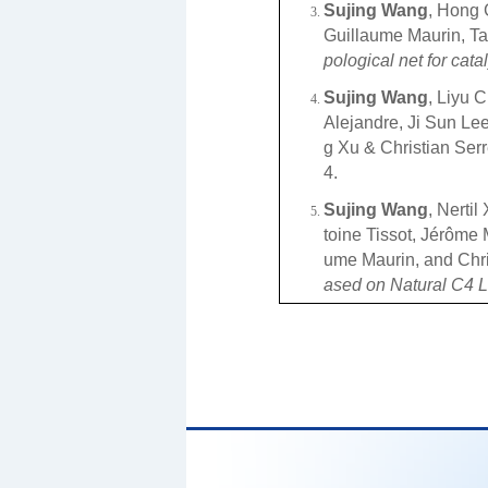
Sujing Wang
, Hong 
Guillaume Maurin, Ta
pological net for cata
Sujing Wang
, Liyu 
Alejandre, Ji Sun Le
g Xu & Christian Ser
4.
Sujing Wang
, Nerti
toine Tissot, Jérôme 
ume Maurin, and Chri
ased on Natural C4 L