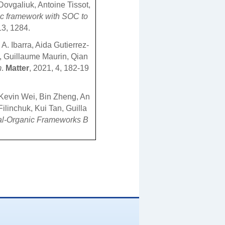
ovgaliuk, Antoine Tissot,
ic framework with SOC to
13, 1284.
. Ibarra, Aida Gutierrez-
, Guillaume Maurin, Qian
m
.
Matter
, 2021, 4, 182-19
Kevin Wei, Bin Zheng, An
ilinchuk, Kui Tan, Guilla
tal-Organic Frameworks B