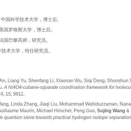
，中国科学技术大学，博士后。
美国罗格斯大学，博士后。
法国巴黎高师，研究员。
学技术大学，特任研究员。
 An, Liang Yu, Shenfang Li, Xiaonan Wu, Siqi Dong, Shunshun
u.
A Ni4O4-cubane-squarate coordination framework for molecul
24, 15, 9911.
Wang, Linda Zhang, Jiaqi Liu, Mohammad Wahiduzzaman, Nana
uillaume Maurin, Michael Hirscher, Peng Guo,
Sujing Wang
& 
ide quantum sieve towards practical hydrogen isotope separation