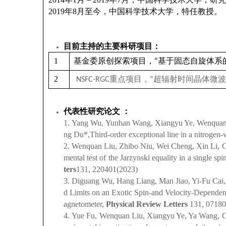
2019
年
8
月至今，中国科学技术大学，特任教授。
目前主持的主要科研项目：
1
基金委原创探索项目，
基于固态自旋体系
“
2
重点项目
，
超辐射时间晶体微波
NSFC-RGC
“
代表性研究论文 ：
1.
Yang Wu, Yunhan Wang, Xiangyu Ye, Wenquan
ng Du*,Third-order exceptional line in a nitrogen
2.
Wenquan Liu, Zhibo Niu, Wei Cheng, Xin Li, 
mental test of the Jarzynski equality in a single sp
ters
131, 220401(2023)
3.
Diguang Wu, Hang Liang, Man Jiao, Yi-Fu Ca
d Limits on an Exotic Spin-and Velocity-Depende
agnetometer,
Physical Review Letters
131, 07180
4.
Yue Fu, Wenquan Liu, Xiangyu Ye, Ya Wang, 