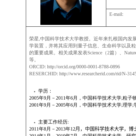
E-mail:
荣星
,
中国科学技术大学教授。近年来扎根国内发
学装置，并将其应用到量子信息、生命科学以及粒
的重要成果。相关成果发表
Science
（
2
篇）、
Natur
等。
ORCID: http://orcid.org/0000-0001-8788-0896
RESERCHID: http://www.researcherid.com/rid/N-314
学历：
2005
年
9
月－
2011
年
6
月，中国科学技术大学
,
粒子
2001
年
9
月－
2005
年
6
月，中国科学技术大学
,
理学
,
主要工作经历
:
2011
年
8
月－
2013
年
12
月
，中国科学技术大学，博
2014
年
1
月
－
2019
年
7
月，中国科学技术大学，研究