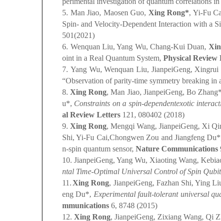
perimental investigation of quantum correlations i
5.
Man Jiao, Maosen Guo,
Xing Rong*
, Yi-Fu C
Spin- and Velocity-Dependent Interaction with a 
501(2021)
6.
Wenquan Liu, Yang Wu, Chang-Kui Duan,
Xin
oint in a Real Quantum System,
Physical Review 
7.
Yang Wu, Wenquan Liu, JianpeiGeng, Xingrui
“Observation of parity-time symmetry breaking in 
8.
Xing Rong
, Man Jiao, JianpeiGeng, Bo Zhang
u*,
Constraints on a spin-dependentexotic interact
al Review Letters
121, 080402 (2018)
9.
Xing Rong
, Mengqi Wang, JianpeiGeng, Xi Qi
Shi, Yi-Fu Cai,Chongwen Zou and Jiangfeng Du*, Se
n-spin quantum sensor,
Nature Communications
10.
JianpeiGeng, Yang Wu, Xiaoting Wang, Kebiao
ntal Time-Optimal Universal Control of Spin Qubits
11.
Xing Rong
, JianpeiGeng, Fazhan Shi, Ying L
eng Du*,
Experimental fault-tolerant universal qu
mmunications
6, 8748 (2015)
12.
Xing Rong
, JianpeiGeng, Zixiang Wang, Qi 