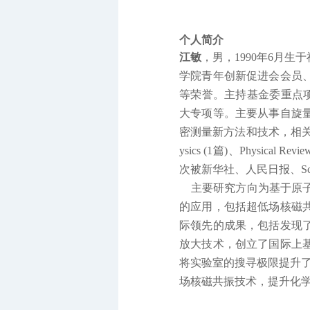
个人简介
江敏
，
男，
1990
年
6
月生于
学院
青年创新促进会会员
等荣誉。
主持基金委重点
大专项等。主要从事自旋
密测量新方法和技术，相
ysics (1
篇
)
、
Physical Review
次被新华社、人民日报、
S
主要研究方向为基于原
的应用，包括超低场核磁
际领先的成果
，包括
发现
放大技术，
创立了
国际上
将实验室的搜寻极限提升
场核磁共振技术，提升化