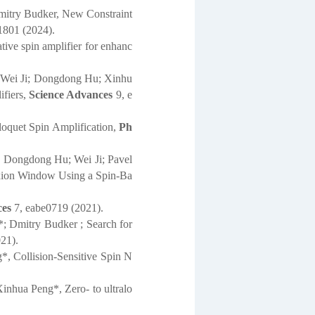
itry Budker, New Constraint
1801 (2024).
ve spin amplifier for enhanc
 Wei Ji; Dongdong Hu; Xinhu
ifiers,
Science Advances
9, e
oquet Spin Amplification,
Ph
 Dongdong Hu; Wei Ji; Pavel
Axion Window Using a Spin-Ba
ces
7, eabe0719 (2021).
; Dmitry Budker ; Search for
21).
, Collision-Sensitive Spin N
hua Peng*, Zero- to ultralo