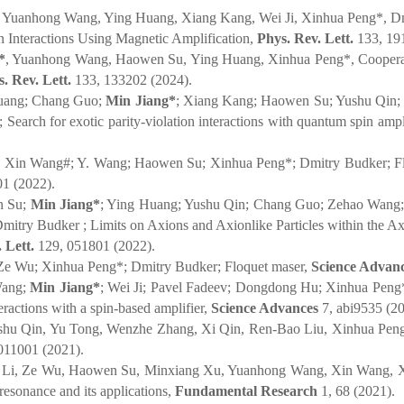
, Yuanhong Wang, Ying Huang, Xiang Kang, Wei Ji, Xinhua Peng*, Dm
 Interactions Using Magnetic Amplification,
Phys. Rev. Lett.
133, 19
*
, Yuanhong Wang, Haowen Su, Ying Huang, Xinhua Peng*, Cooperati
. Rev. Lett.
133, 133202 (2024).
uang; Chang Guo;
Min Jiang*
; Xiang Kang; Haowen Su; Yushu Qin;
Search for exotic parity-violation interactions with quantum spin ampl
; Xin Wang#; Y. Wang; Haowen Su; Xinhua Peng*; Dmitry Budker; Fl
1 (2022).
n Su;
Min Jiang*
; Ying Huang; Yushu Qin; Chang Guo; Zehao Wang;
mitry Budker ; Limits on Axions and Axionlike Particles within the 
 Lett.
129, 051801 (2022).
Ze Wu; Xinhua Peng*; Dmitry Budker; Floquet maser,
Science Advan
Wang;
Min Jiang*
; Wei Ji; Pavel Fadeev; Dongdong Hu; Xinhua Peng*
eractions with a spin-based amplifier,
Science Advances
7, abi9535 (20
shu Qin, Yu Tong, Wenzhe Zhang, Xi Qin, Ren-Bao Liu, Xinhua Peng*
011001 (2021).
 Li, Ze Wu, Haowen Su, Minxiang Xu, Yuanhong Wang, Xin Wang, Xin
resonance and its applications,
Fundamental Research
1, 68 (2021).