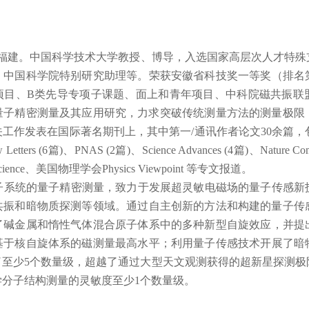
福建。中国科学技术大学教授、博导，入选国家高层次人才特殊
、中国科学院特别研究助理等
。
荣获
安徽省科技奖一等奖（排名
项目、
B
类先导专项子课题
、面
上和青年项目、中科院磁共振联
量子精密测量及其应用研究，力求突破传统测量方法的测量极限
关工作发表在国际著名期刊上，其中第一
/
通讯作者论文
30
余篇
，
 Letters (6
篇
)
、
PNAS (2
篇
)
、
Science Advances (4
篇
)
、
Nature Co
cience
、美国物理学会
Physics Viewpoint
等专文报道。
子系统的量子
精密测量
，致力于发展超灵敏电磁场的量子传感新
共振和暗物质探测等领域。
通过自主创新的方法和构建的量子传
了碱金属和惰性气体混合原子体系中的多种新型自旋效应，并提
基于核自旋体系的磁测量最高水平；利用
量子传感
技术开展了暗
了至少
5
个数量级，超越了通过大型天文观测获得的超新星探测极
学分子结构测量的灵敏度至少
1
个数量级。