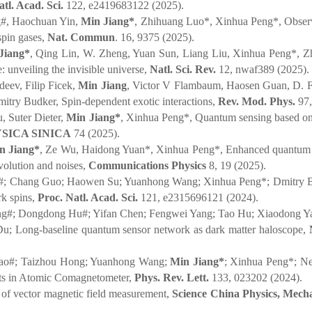
atl. Acad. Sci.
122, e2419683122 (2025).
#, Haochuan Yin,
Min Jiang*
, Zhihuang Luo*, Xinhua Peng*, Observ
 spin gases,
Nat. Commun
. 16, 9375 (2025).
Jiang*
, Qing Lin, W. Zheng, Yuan Sun, Liang Liu, Xinhua Peng*, Z
 unveiling the invisible universe,
Natl. Sci. Rev.
12, nwaf389 (2025).
deev, Filip Ficek,
Min Jiang
, Victor V Flambaum, Haosen Guan, D. F
itry Budker, Spin-dependent exotic interactions,
Rev. Mod. Phys.
97
, Suter Dieter,
Min Jiang*
, Xinhua Peng*, Quantum sensing based on s
SICA SINICA
74 (2025).
n Jiang*
, Ze Wu, Haidong Yuan*, Xinhua Peng*
,
Enhanced quantum hy
volution and noises,
Communications Physics
8, 19 (2025).
#; Chang Guo; Haowen Su; Yuanhong Wang; Xinhua Peng*; Dmitry B
rk spins,
Proc. Natl. Acad. Sci.
121, e2315696121 (2024).
ng#; Dongdong Hu#; Yifan Chen; Fengwei Yang; Tao Hu; Xiaodong Ya
Du; Long-baseline quantum sensor network as dark matter haloscope,
ao#; Taizhou Hong; Yuanhong Wang;
Min Jiang*
; Xinhua Peng*; Ne
ts in Atomic Comagnetometer,
Phys. Rev. Lett.
133, 023202 (2024).
f vector magnetic field measurement,
Science China Physics, Mech