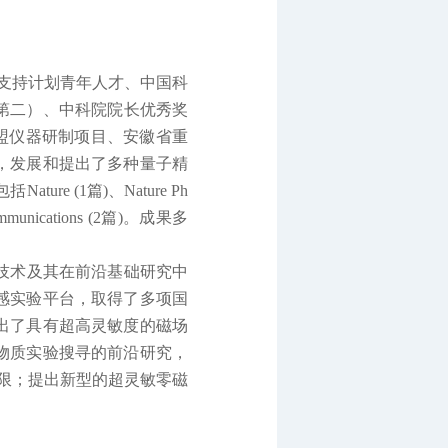
支持计划青年人才、
中国科
第二）
、
中科院院长优秀奖
盟仪器研制项目、安徽省重
，
发展和提出了多种量子精
包括
Nature (1
篇
)
、
Nature Ph
mmunications (2
篇
)
。成果多
技术
及其
在前沿基础研究中
感实验平台，取得了多项国
出了具有超高灵敏度的磁场
物质实验搜寻的前沿研究，
限；提出新型的超灵敏零磁