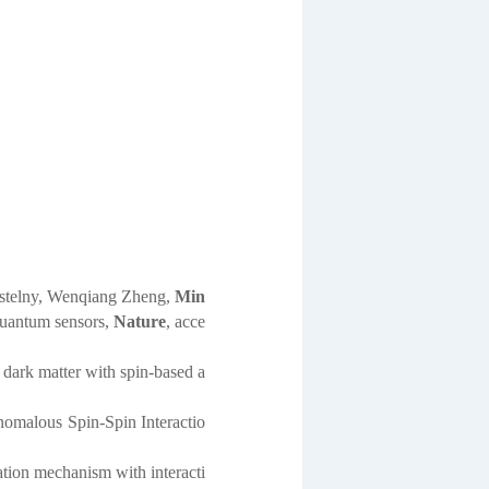
telny, Wenqiang Zheng,
Min
 quantum sensors,
Nature
,
acce
dark matter with spin-based a
nomalous Spin-Spin Interactio
ion mechanism with interacti