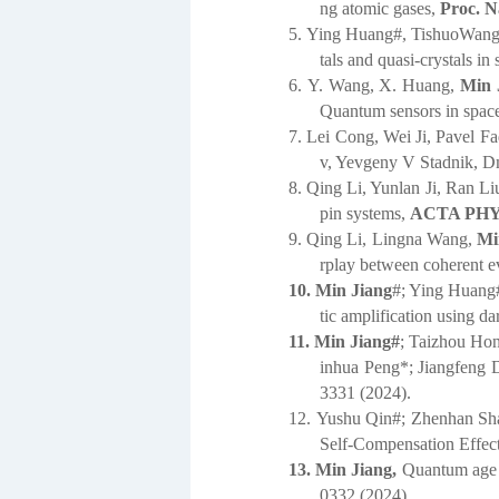
ng atomic gases,
Proc. N
5.
Ying Huang#, TishuoWang
tals and quasi-crystals in
6.
Y. Wang, X. Huang,
Min 
Quantum sensors in space:
7.
Lei Cong, Wei Ji, Pavel Fa
v, Yevgeny V Stadnik, Dm
8.
Qing Li, Yunlan Ji, Ran Liu
pin systems,
ACTA PHY
9.
Qing Li, Lingna Wang,
Mi
rplay between coherent e
10.
Min Jiang
#; Ying Huang
tic amplification using da
11.
Min Jiang#
; Taizhou Ho
inhua Peng*; Jiangfeng 
3331 (2024).
12.
Yushu Qin#; Zhenhan Sh
Self-Compensation Effec
13.
M
in Jiang,
Quantum age o
0332 (2024).