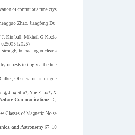
ation of continuous time crys
hengguo Zhao, Jiangfeng Du,
 J. Kimball, Mikhail G Kozlo
, 025005 (2025).
trongly interacting nuclear s
pothesis testing via the inte
udker; Observation of magne
ng; Jing Shu*; Yue Zhao*; X
Nature Communications
15,
w Classes of Magnetic Noise
anics, and Astronomy
67, 10