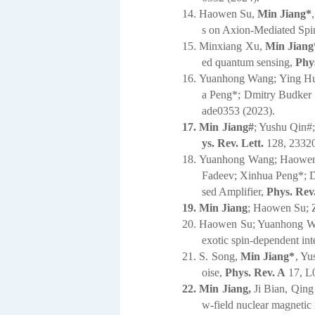
14.
Haowen Su,
Min Jiang*
s on Axion-Mediated Spin
15.
Minxiang Xu,
Min Jiang
ed quantum sensing,
Phys
16.
Yuanhong Wang; Ying H
a Peng*; Dmitry Budker ; 
ade0353 (2023).
17.
Min Jiang#
; Yushu Qin#
ys. Rev. Lett.
128, 23320
18.
Yuanhong Wang; Haowe
Fadeev; Xinhua Peng*; D
sed Amplifier,
Phys. Rev.
19.
Min Jiang
; Haowen Su; 
20.
Haowen Su; Yuanhong 
exotic spin-dependent int
21.
S. Song,
Min Jiang*
, Yu
oise,
Phys. Rev. A
17, L
22.
Min Jiang,
Ji Bian, Qing
w-field nuclear magnetic 